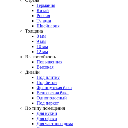
Страна
Германия
Китай
Россия
Турция
Швейцария
Толщина
8 мм
9 мм
10 мм
12 мм
Влагостойкость
Повышенная
Высокая
Дизайн
Под плитку
Под бетон
Французская ёлка
Венгерская ёлка
Однополосный
Под паркет
По типу помещения
Для кухни
Для офиса
Для частного дома