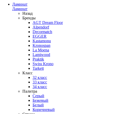
Ламинат
Ламинат
Назад
Бренды
AGT Dream Floor
Alpendorf
Decormatch
EGGER
Kastamonu
Kronospan
La Moena
Lamiwood
Praktik
Swiss Krono
Tarkett
Класс
32 класс
33 класс
34 класс
Палитра
Серый
Бежевый
Белый
Коричневый