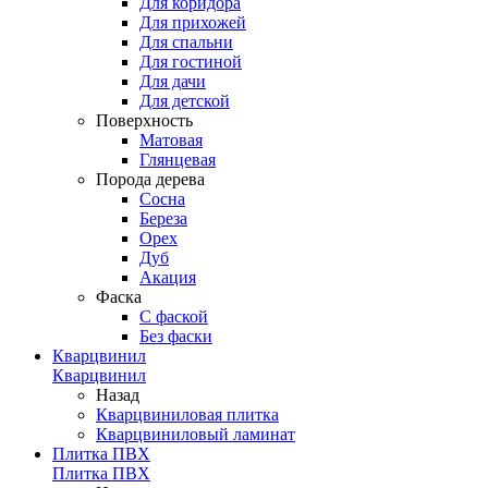
Для коридора
Для прихожей
Для спальни
Для гостиной
Для дачи
Для детской
Поверхность
Матовая
Глянцевая
Порода дерева
Сосна
Береза
Орех
Дуб
Акация
Фаска
С фаской
Без фаски
Кварцвинил
Кварцвинил
Назад
Кварцвиниловая плитка
Кварцвиниловый ламинат
Плитка ПВХ
Плитка ПВХ