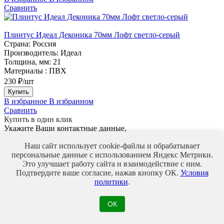
Сравнить
Плинтус Идеал Деконика 70мм Лофт светло-серый
Страна:
Россия
Производитель:
Идеал
Толщина, мм:
21
Материалы :
ПВХ
230 ₽/шт
Купить
В избранное
В избранном
Сравнить
Купить в один клик
Укажите Ваши контактные данные,
и наш менеджер свяжется с Вами для оформления заказа
Наш сайт использует cookie-файлы и обрабатывает
Ваше имя*
Минимальная длина 3
персональные данные с использованием Яндекс Метрики.
символа
Это улучшает работу сайта и взаимодействие с ним.
Телефон*
Введите корректный
Подтвердите ваше согласие, нажав кнопку ОК.
Условия
номер телефона
политики
.
Мы используем файлы Cookie для улучшения работы,
персонализации и повышения удобства пользования нашим
сайтом. Продолжая посещать сайт, вы соглашаетесь на
ОК
использование нами файлов Cookie.