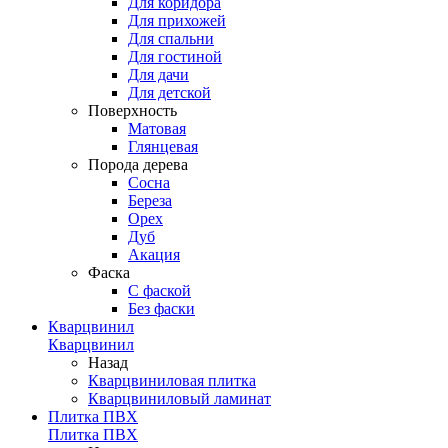
Для коридора
Для прихожей
Для спальни
Для гостиной
Для дачи
Для детской
Поверхность
Матовая
Глянцевая
Порода дерева
Сосна
Береза
Орех
Дуб
Акация
Фаска
С фаской
Без фаски
Кварцвинил
Кварцвинил
Назад
Кварцвиниловая плитка
Кварцвиниловый ламинат
Плитка ПВХ
Плитка ПВХ