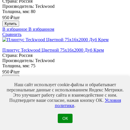
Страна:
Россия
Производитель:
Teckwood
Толщина, мм:
80
950 ₽/шт
Купить
В избранное
В избранном
Сравнить
Плинтус Teckwood Цветной 75х16х2000 Дуб Крем
Страна:
Россия
Производитель:
Teckwood
Толщина, мм:
75
950 ₽/шт
Купить
В избранное
В избранном
Наш сайт использует cookie-файлы и обрабатывает
Сравнить
персональные данные с использованием Яндекс Метрики.
Это улучшает работу сайта и взаимодействие с ним.
Подтвердите ваше согласие, нажав кнопку ОК.
Условия
Плинтус Идеал Деконика 70мм Орех антик
политики
.
Страна:
Россия
Производитель:
Идеал
ОК
Толщина, мм:
21
Материалы :
ПВХ