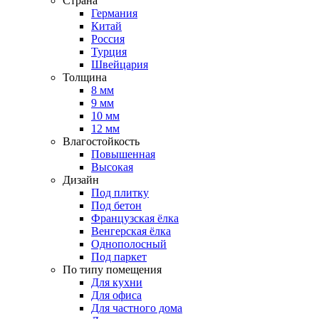
Страна
Германия
Китай
Россия
Турция
Швейцария
Толщина
8 мм
9 мм
10 мм
12 мм
Влагостойкость
Повышенная
Высокая
Дизайн
Под плитку
Под бетон
Французская ёлка
Венгерская ёлка
Однополосный
Под паркет
По типу помещения
Для кухни
Для офиса
Для частного дома