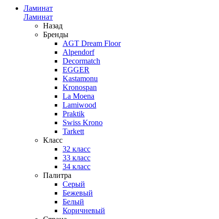
Ламинат
Ламинат
Назад
Бренды
AGT Dream Floor
Alpendorf
Decormatch
EGGER
Kastamonu
Kronospan
La Moena
Lamiwood
Praktik
Swiss Krono
Tarkett
Класс
32 класс
33 класс
34 класс
Палитра
Серый
Бежевый
Белый
Коричневый