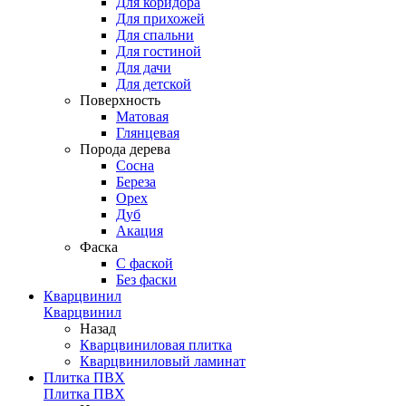
Для коридора
Для прихожей
Для спальни
Для гостиной
Для дачи
Для детской
Поверхность
Матовая
Глянцевая
Порода дерева
Сосна
Береза
Орех
Дуб
Акация
Фаска
С фаской
Без фаски
Кварцвинил
Кварцвинил
Назад
Кварцвиниловая плитка
Кварцвиниловый ламинат
Плитка ПВХ
Плитка ПВХ