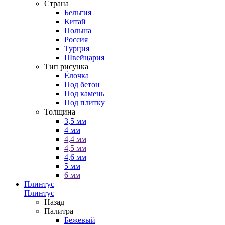
Страна
Бельгия
Китай
Польша
Россия
Турция
Швейцария
Тип рисунка
Ёлочка
Под бетон
Под камень
Под плитку
Толщина
3,5 мм
4 мм
4,4 мм
4,5 мм
4,6 мм
5 мм
6 мм
Плинтус
Плинтус
Назад
Палитра
Бежевый