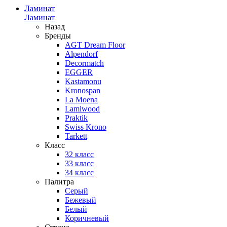
Ламинат
Ламинат
Назад
Бренды
AGT Dream Floor
Alpendorf
Decormatch
EGGER
Kastamonu
Kronospan
La Moena
Lamiwood
Praktik
Swiss Krono
Tarkett
Класс
32 класс
33 класс
34 класс
Палитра
Серый
Бежевый
Белый
Коричневый