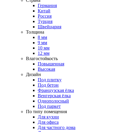
Страна
Германия
Китай
Россия
Турция
Швейцария
Толщина
8 мм
9 мм
10 мм
12 мм
Влагостойкость
Повышенная
Высокая
Дизайн
Под плитку
Под бетон
Французская ёлка
Венгерская ёлка
Однополосный
Под паркет
По типу помещения
Для кухни
Для офиса
Для частного дома