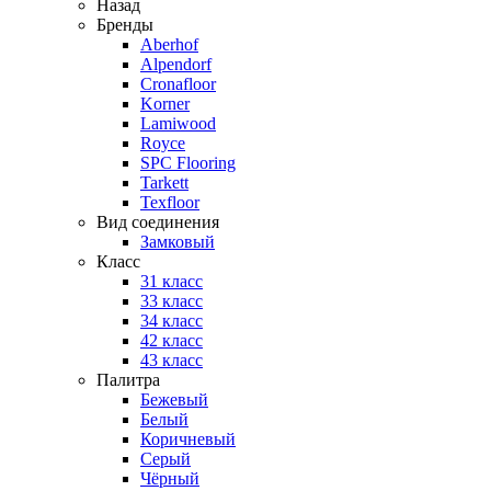
Назад
Бренды
Aberhof
Alpendorf
Cronafloor
Korner
Lamiwood
Royce
SPC Flooring
Tarkett
Texfloor
Вид соединения
Замковый
Класс
31 класс
33 класс
34 класс
42 класс
43 класс
Палитра
Бежевый
Белый
Коричневый
Серый
Чёрный