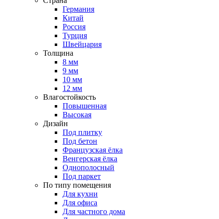
Страна
Германия
Китай
Россия
Турция
Швейцария
Толщина
8 мм
9 мм
10 мм
12 мм
Влагостойкость
Повышенная
Высокая
Дизайн
Под плитку
Под бетон
Французская ёлка
Венгерская ёлка
Однополосный
Под паркет
По типу помещения
Для кухни
Для офиса
Для частного дома