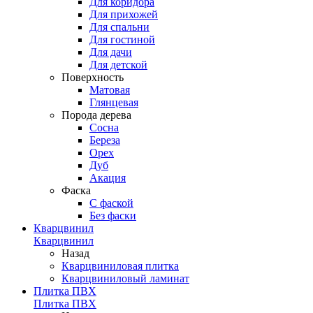
Для коридора
Для прихожей
Для спальни
Для гостиной
Для дачи
Для детской
Поверхность
Матовая
Глянцевая
Порода дерева
Сосна
Береза
Орех
Дуб
Акация
Фаска
С фаской
Без фаски
Кварцвинил
Кварцвинил
Назад
Кварцвиниловая плитка
Кварцвиниловый ламинат
Плитка ПВХ
Плитка ПВХ