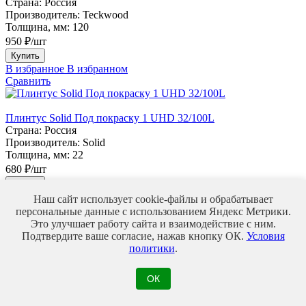
Страна:
Россия
Производитель:
Teckwood
Толщина, мм:
120
950 ₽/шт
Купить
В избранное
В избранном
Сравнить
Плинтус Solid Под покраску 1 UHD 32/100L
Страна:
Россия
Производитель:
Solid
Толщина, мм:
22
680 ₽/шт
Купить
В избранное
В избранном
Наш сайт использует cookie-файлы и обрабатывает
Сравнить
персональные данные с использованием Яндекс Метрики.
Это улучшает работу сайта и взаимодействие с ним.
Подтвердите ваше согласие, нажав кнопку ОК.
Условия
Плинтус Идеал Деконика 70мм Орех серый
политики
.
Страна:
Россия
Производитель:
Идеал
ОК
Толщина, мм:
21
Материалы :
ПВХ