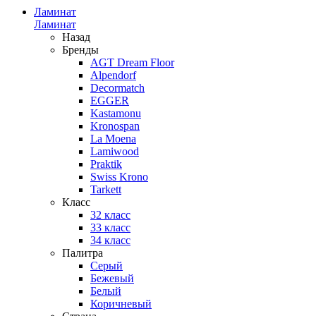
Ламинат
Ламинат
Назад
Бренды
AGT Dream Floor
Alpendorf
Decormatch
EGGER
Kastamonu
Kronospan
La Moena
Lamiwood
Praktik
Swiss Krono
Tarkett
Класс
32 класс
33 класс
34 класс
Палитра
Серый
Бежевый
Белый
Коричневый