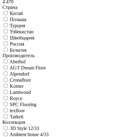
4 470
Страна
Китай
Польша
Турция
Узбекистан
Швейцария
Россия
Бельгия
Производитель
Aberhof
AGT Dream Floor
Alpendorf
Cronafloor
Korner
Lamiwood
Royce
SPC Flooring
texfloor
Tarkett
Коллекция
3D Style 12/33
Ambient house 4/33