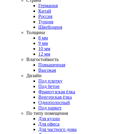
Страна
Германия
Китай
Россия
Турция
Швейцария
Толщина
8 мм
9 мм
10 мм
12 мм
Влагостойкость
Повышенная
Высокая
Дизайн
Под плитку
Под бетон
Французская ёлка
Венгерская ёлка
Однополосный
Под паркет
По типу помещения
Для кухни
Для офиса
Для частного дома