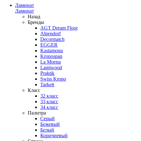
Ламинат
Ламинат
Назад
Бренды
AGT Dream Floor
Alpendorf
Decormatch
EGGER
Kastamonu
Kronospan
La Moena
Lamiwood
Praktik
Swiss Krono
Tarkett
Класс
32 класс
33 класс
34 класс
Палитра
Серый
Бежевый
Белый
Коричневый