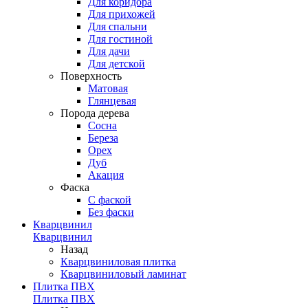
Для коридора
Для прихожей
Для спальни
Для гостиной
Для дачи
Для детской
Поверхность
Матовая
Глянцевая
Порода дерева
Сосна
Береза
Орех
Дуб
Акация
Фаска
С фаской
Без фаски
Кварцвинил
Кварцвинил
Назад
Кварцвиниловая плитка
Кварцвиниловый ламинат
Плитка ПВХ
Плитка ПВХ