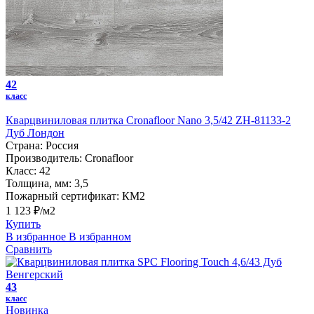
42
класс
Кварцвиниловая плитка Cronafloor Nano 3,5/42 ZH-81133-2
Дуб Лондон
Страна:
Россия
Производитель:
Cronafloor
Класс:
42
Толщина, мм:
3,5
Пожарный сертификат:
КМ2
1 123 ₽/м2
Купить
В избранное
В избранном
Сравнить
43
класс
Новинка