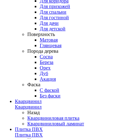
Для коридора
Для прихожей
Для спальни
Для гостиной
Для дачи
Для детской
Поверхность
Матовая
Глянцевая
Порода дерева
Сосна
Береза
Орех
Дуб
Акация
Фаска
С фаской
Без фаски
Кварцвинил
Кварцвинил
Назад
Кварцвиниловая плитка
Кварцвиниловый ламинат
Плитка ПВХ
Плитка ПВХ