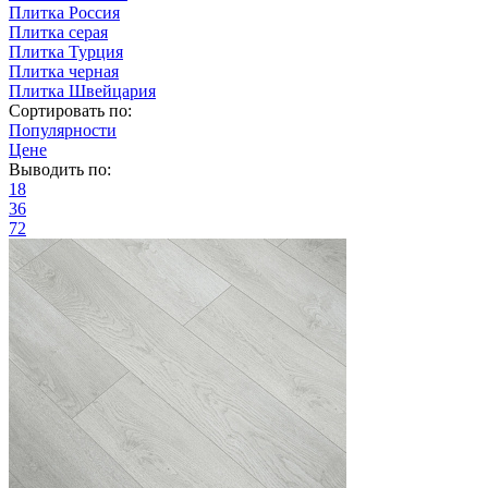
Плитка Россия
Плитка серая
Плитка Турция
Плитка черная
Плитка Швейцария
Сортировать по:
Популярности
Цене
Выводить по:
18
36
72