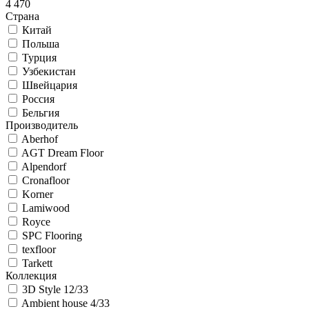
4 470
Страна
Китай
Польша
Турция
Узбекистан
Швейцария
Россия
Бельгия
Производитель
Aberhof
AGT Dream Floor
Alpendorf
Cronafloor
Korner
Lamiwood
Royce
SPC Flooring
texfloor
Tarkett
Коллекция
3D Style 12/33
Ambient house 4/33