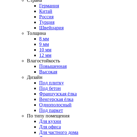
Страна
Германия
Китай
Россия
Турция
Швейцария
Толщина
8 мм
9 мм
10 мм
12 мм
Влагостойкость
Повышенная
Высокая
Дизайн
Под плитку
Под бетон
Французская ёлка
Венгерская ёлка
Однополосный
Под паркет
По типу помещения
Для кухни
Для офиса
Для частного дома