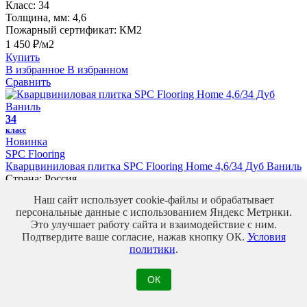
Класс:
34
Толщина, мм:
4,6
Пожарный сертификат:
КМ2
1 450 ₽/м2
Купить
В избранное
В избранном
Сравнить
34
класс
Новинка
SPC Flooring
Кварцвиниловая плитка SPC Flooring Home 4,6/34 Дуб Ваниль
Страна:
Россия
Производитель:
SPC Flooring
Наш сайт использует cookie-файлы и обрабатывает
Класс:
34
персональные данные с использованием Яндекс Метрики.
Толщина, мм:
4,6
Это улучшает работу сайта и взаимодействие с ним.
Пожарный сертификат:
КМ2
Подтвердите ваше согласие, нажав кнопку ОК.
Условия
1 500 ₽/м2
политики
.
Купить
В избранное
В избранном
Сравнить
ОК
34