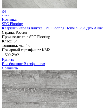
34
класс
Новинка
SPC Flooring
Кварцвиниловая плитка SPC Flooring Home 4,6/34 Дуб Анис
Страна:
Россия
Производитель:
SPC Flooring
Класс:
34
Толщина, мм:
4,6
Пожарный сертификат:
КМ2
1 500 ₽/м2
Купить
В избранное
В избранном
Сравнить