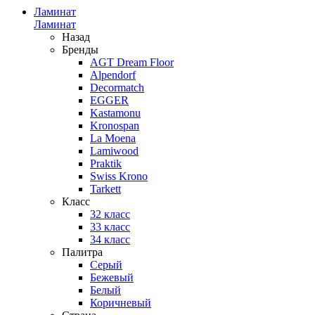
Ламинат
Ламинат
Назад
Бренды
AGT Dream Floor
Alpendorf
Decormatch
EGGER
Kastamonu
Kronospan
La Moena
Lamiwood
Praktik
Swiss Krono
Tarkett
Класс
32 класс
33 класс
34 класс
Палитра
Серый
Бежевый
Белый
Коричневый