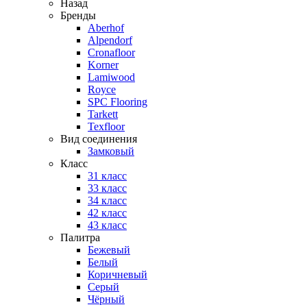
Назад
Бренды
Aberhof
Alpendorf
Cronafloor
Korner
Lamiwood
Royce
SPC Flooring
Tarkett
Texfloor
Вид соединения
Замковый
Класс
31 класс
33 класс
34 класс
42 класс
43 класс
Палитра
Бежевый
Белый
Коричневый
Серый
Чёрный