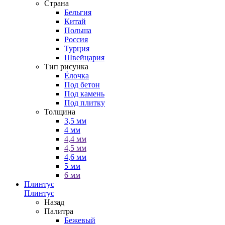
Страна
Бельгия
Китай
Польша
Россия
Турция
Швейцария
Тип рисунка
Ёлочка
Под бетон
Под камень
Под плитку
Толщина
3,5 мм
4 мм
4,4 мм
4,5 мм
4,6 мм
5 мм
6 мм
Плинтус
Плинтус
Назад
Палитра
Бежевый