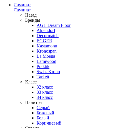
Ламинат
Ламинат
Назад
Бренды
AGT Dream Floor
Alpendorf
Decormatch
EGGER
Kastamonu
Kronospan
La Moena
Lamiwood
Praktik
Swiss Krono
Tarkett
Класс
32 класс
33 класс
34 класс
Палитра
Серый
Бежевый
Белый
Коричневый