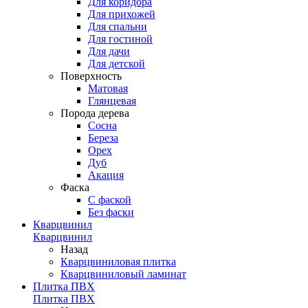
Для коридора
Для прихожей
Для спальни
Для гостиной
Для дачи
Для детской
Поверхность
Матовая
Глянцевая
Порода дерева
Сосна
Береза
Орех
Дуб
Акация
Фаска
С фаской
Без фаски
Кварцвинил
Кварцвинил
Назад
Кварцвиниловая плитка
Кварцвиниловый ламинат
Плитка ПВХ
Плитка ПВХ