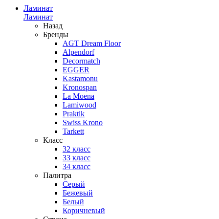
Ламинат
Ламинат
Назад
Бренды
AGT Dream Floor
Alpendorf
Decormatch
EGGER
Kastamonu
Kronospan
La Moena
Lamiwood
Praktik
Swiss Krono
Tarkett
Класс
32 класс
33 класс
34 класс
Палитра
Серый
Бежевый
Белый
Коричневый