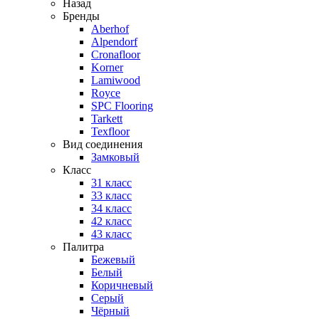
Назад
Бренды
Aberhof
Alpendorf
Cronafloor
Korner
Lamiwood
Royce
SPC Flooring
Tarkett
Texfloor
Вид соединения
Замковый
Класс
31 класс
33 класс
34 класс
42 класс
43 класс
Палитра
Бежевый
Белый
Коричневый
Серый
Чёрный