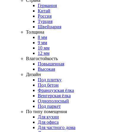
Страна
Германия
Китай
Россия
Турция
Швейцария
Толщина
8 мм
9 мм
10 мм
12 мм
Влагостойкость
Повышенная
Высокая
Дизайн
Под плитку
Под бетон
Французская ёлка
Венгерская ёлка
Однополосный
Под паркет
По типу помещения
Для кухни
Для офиса
Для частного дома