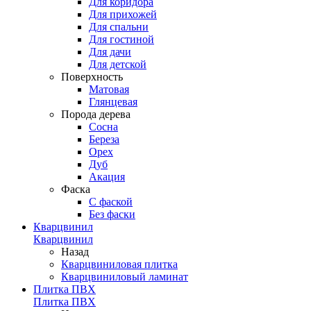
Для коридора
Для прихожей
Для спальни
Для гостиной
Для дачи
Для детской
Поверхность
Матовая
Глянцевая
Порода дерева
Сосна
Береза
Орех
Дуб
Акация
Фаска
С фаской
Без фаски
Кварцвинил
Кварцвинил
Назад
Кварцвиниловая плитка
Кварцвиниловый ламинат
Плитка ПВХ
Плитка ПВХ