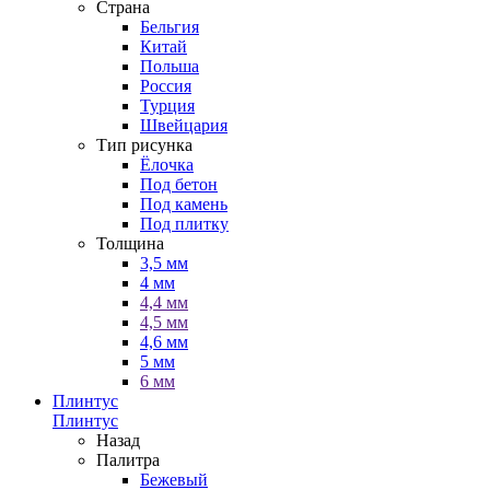
Страна
Бельгия
Китай
Польша
Россия
Турция
Швейцария
Тип рисунка
Ёлочка
Под бетон
Под камень
Под плитку
Толщина
3,5 мм
4 мм
4,4 мм
4,5 мм
4,6 мм
5 мм
6 мм
Плинтус
Плинтус
Назад
Палитра
Бежевый