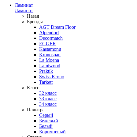
Ламинат
Ламинат
Назад
Бренды
AGT Dream Floor
Alpendorf
Decormatch
EGGER
Kastamonu
Kronospan
La Moena
Lamiwood
Praktik
Swiss Krono
Tarkett
Класс
32 класс
33 класс
34 класс
Палитра
Серый
Бежевый
Белый
Коричневый