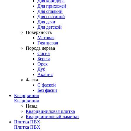
Для коридора
Для прихожей
Для спальни
Для гостиной
Для дачи
Для детской
Поверхность
Матовая
Глянцевая
Порода дерева
Сосна
Береза
Орех
Дуб
Акация
Фаска
С фаской
Без фаски
Кварцвинил
Кварцвинил
Назад
Кварцвиниловая плитка
Кварцвиниловый ламинат
Плитка ПВХ
Плитка ПВХ