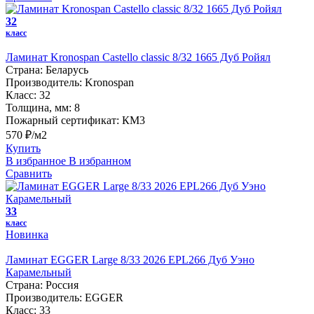
32
класс
Ламинат Kronospan Castello classic 8/32 1665 Дуб Ройял
Страна:
Беларусь
Производитель:
Kronospan
Класс:
32
Толщина, мм:
8
Пожарный сертификат:
КМ3
570 ₽/м2
Купить
В избранное
В избранном
Сравнить
33
класс
Новинка
Ламинат EGGER Large 8/33 2026 EPL266 Дуб Уэно
Карамельный
Страна:
Россия
Производитель:
EGGER
Класс:
33