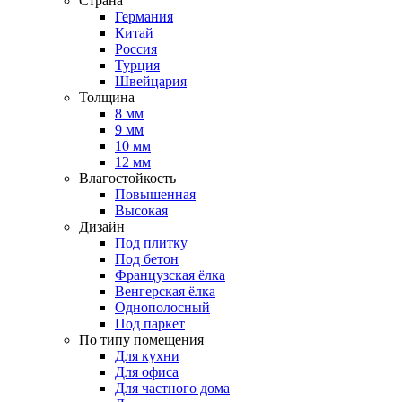
Страна
Германия
Китай
Россия
Турция
Швейцария
Толщина
8 мм
9 мм
10 мм
12 мм
Влагостойкость
Повышенная
Высокая
Дизайн
Под плитку
Под бетон
Французская ёлка
Венгерская ёлка
Однополосный
Под паркет
По типу помещения
Для кухни
Для офиса
Для частного дома