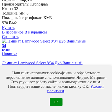
Производитель:
Kronospan
Класс:
32
Толщина, мм:
8
Пожарный сертификат:
КМ3
570 ₽/м2
Купить
В избранное
В избранном
Сравнить
34
класс
Новинка
Ламинат Lamiwood Select 8/34 Дуб Ванильный
Страна:
Китай
Производитель:
Lamiwood
Наш сайт использует cookie-файлы и обрабатывает
Класс:
34
персональные данные с использованием Яндекс Метрики.
Толщина, мм:
8
Это улучшает работу сайта и взаимодействие с ним.
Пожарный сертификат:
КМ2
Подтвердите ваше согласие, нажав кнопку ОК.
Условия
1 250 ₽/м2
политики
.
Купить
В избранное
В избранном
ОК
Сравнить