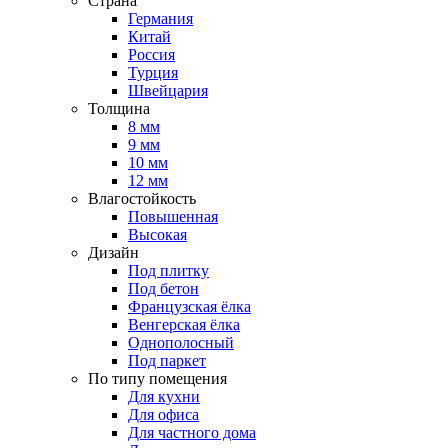
Страна
Германия
Китай
Россия
Турция
Швейцария
Толщина
8 мм
9 мм
10 мм
12 мм
Влагостойкость
Повышенная
Высокая
Дизайн
Под плитку
Под бетон
Французская ёлка
Венгерская ёлка
Однополосный
Под паркет
По типу помещения
Для кухни
Для офиса
Для частного дома