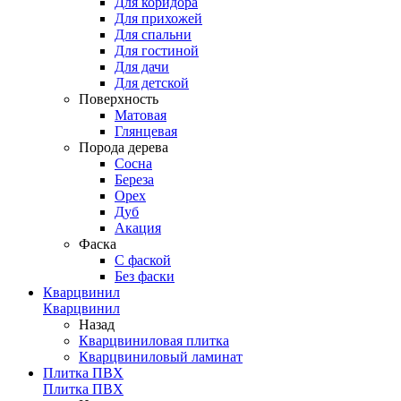
Для коридора
Для прихожей
Для спальни
Для гостиной
Для дачи
Для детской
Поверхность
Матовая
Глянцевая
Порода дерева
Сосна
Береза
Орех
Дуб
Акация
Фаска
С фаской
Без фаски
Кварцвинил
Кварцвинил
Назад
Кварцвиниловая плитка
Кварцвиниловый ламинат
Плитка ПВХ
Плитка ПВХ