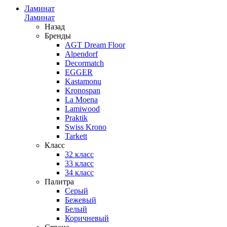
Ламинат
Ламинат
Назад
Бренды
AGT Dream Floor
Alpendorf
Decormatch
EGGER
Kastamonu
Kronospan
La Moena
Lamiwood
Praktik
Swiss Krono
Tarkett
Класс
32 класс
33 класс
34 класс
Палитра
Серый
Бежевый
Белый
Коричневый