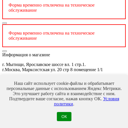
Форма временно отключена на техническое
обслуживание
Форма временно отключена на техническое
обслуживание
Информация о магазине
г. Мытищи, Ярославское шоссе вл. 1 стр.1.
г.Москва, Марксистская ул. 20 стр 8 помещение 1/1
Звоните нам:
8-495-128-38-08
Наш сайт использует cookie-файлы и обрабатывает
E-mail:
info@veles-parket.ru
персональные данные с использованием Яндекс Метрики.
О компании
Это улучшает работу сайта и взаимодействие с ним.
Подтвердите ваше согласие, нажав кнопку ОК.
Условия
Контакты
политики
.
О компании
Акции
ОК
Покупателям