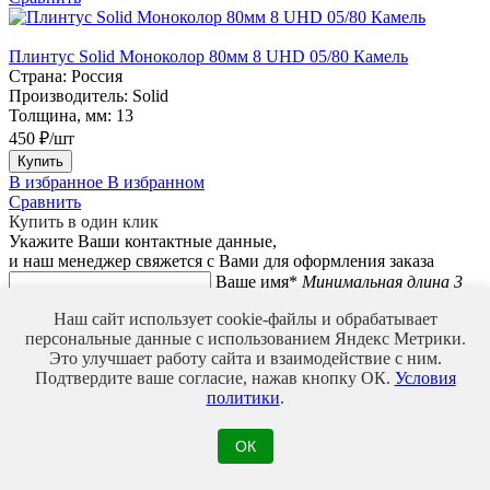
Плинтус Solid Моноколор 80мм 8 UHD 05/80 Камель
Страна:
Россия
Производитель:
Solid
Толщина, мм:
13
450 ₽/шт
Купить
В избранное
В избранном
Сравнить
Купить в один клик
Укажите Ваши контактные данные,
и наш менеджер свяжется с Вами для оформления заказа
Ваше имя*
Минимальная длина 3
символа
Наш сайт использует cookie-файлы и обрабатывает
Телефон*
Введите корректный
персональные данные с использованием Яндекс Метрики.
номер телефона
Это улучшает работу сайта и взаимодействие с ним.
Мы используем файлы Cookie для улучшения работы,
Подтвердите ваше согласие, нажав кнопку ОК.
Условия
персонализации и повышения удобства пользования нашим
политики
.
сайтом. Продолжая посещать сайт, вы соглашаетесь на
использование нами файлов Cookie.
ОК