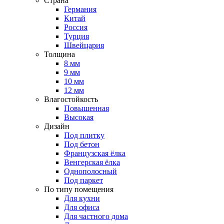
Страна
Германия
Китай
Россия
Турция
Швейцария
Толщина
8 мм
9 мм
10 мм
12 мм
Влагостойкость
Повышенная
Высокая
Дизайн
Под плитку
Под бетон
Французская ёлка
Венгерская ёлка
Однополосный
Под паркет
По типу помещения
Для кухни
Для офиса
Для частного дома