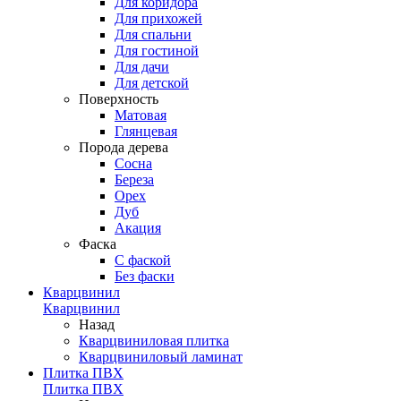
Для коридора
Для прихожей
Для спальни
Для гостиной
Для дачи
Для детской
Поверхность
Матовая
Глянцевая
Порода дерева
Сосна
Береза
Орех
Дуб
Акация
Фаска
С фаской
Без фаски
Кварцвинил
Кварцвинил
Назад
Кварцвиниловая плитка
Кварцвиниловый ламинат
Плитка ПВХ
Плитка ПВХ