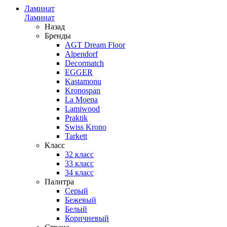
Ламинат
Ламинат
Назад
Бренды
AGT Dream Floor
Alpendorf
Decormatch
EGGER
Kastamonu
Kronospan
La Moena
Lamiwood
Praktik
Swiss Krono
Tarkett
Класс
32 класс
33 класс
34 класс
Палитра
Серый
Бежевый
Белый
Коричневый