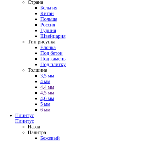
Страна
Бельгия
Китай
Польша
Россия
Турция
Швейцария
Тип рисунка
Ёлочка
Под бетон
Под камень
Под плитку
Толщина
3,5 мм
4 мм
4,4 мм
4,5 мм
4,6 мм
5 мм
6 мм
Плинтус
Плинтус
Назад
Палитра
Бежевый