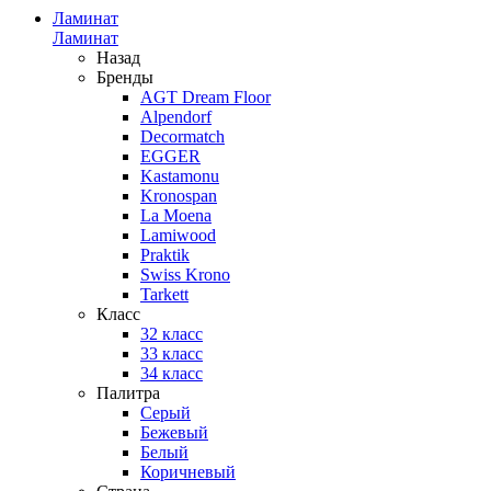
Ламинат
Ламинат
Назад
Бренды
AGT Dream Floor
Alpendorf
Decormatch
EGGER
Kastamonu
Kronospan
La Moena
Lamiwood
Praktik
Swiss Krono
Tarkett
Класс
32 класс
33 класс
34 класс
Палитра
Серый
Бежевый
Белый
Коричневый