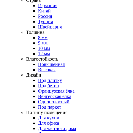
Страна
Германия
Китай
Россия
Турция
Швейцария
Толщина
8 мм
9 мм
10 мм
12 мм
Влагостойкость
Повышенная
Высокая
Дизайн
Под плитку
Под бетон
Французская ёлка
Венгерская ёлка
Однополосный
Под паркет
По типу помещения
Для кухни
Для офиса
Для частного дома