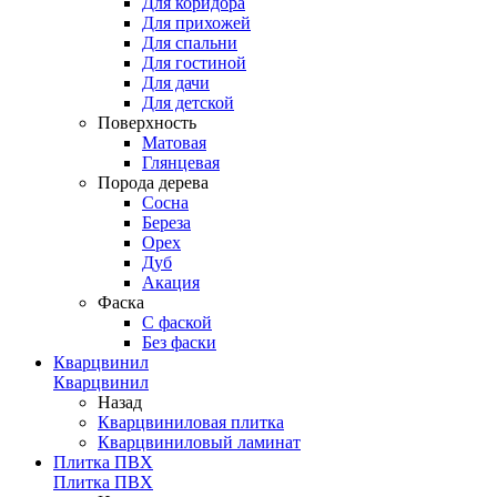
Для коридора
Для прихожей
Для спальни
Для гостиной
Для дачи
Для детской
Поверхность
Матовая
Глянцевая
Порода дерева
Сосна
Береза
Орех
Дуб
Акация
Фаска
С фаской
Без фаски
Кварцвинил
Кварцвинил
Назад
Кварцвиниловая плитка
Кварцвиниловый ламинат
Плитка ПВХ
Плитка ПВХ