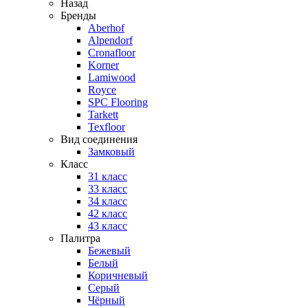
Назад
Бренды
Aberhof
Alpendorf
Cronafloor
Korner
Lamiwood
Royce
SPC Flooring
Tarkett
Texfloor
Вид соединения
Замковый
Класс
31 класс
33 класс
34 класс
42 класс
43 класс
Палитра
Бежевый
Белый
Коричневый
Серый
Чёрный