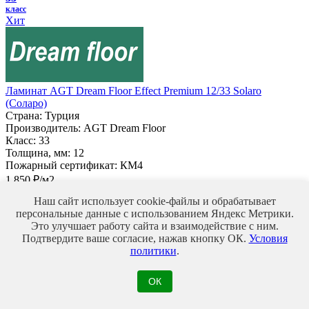
класс
Хит
Ламинат AGT Dream Floor Effect Premium 12/33 Solaro
(Соларо)
Страна:
Турция
Производитель:
AGT Dream Floor
Класс:
33
Толщина, мм:
12
Пожарный сертификат:
КМ4
1 850 ₽/м2
Купить
Наш сайт использует cookie-файлы и обрабатывает
В избранное
В избранном
персональные данные с использованием Яндекс Метрики.
Сравнить
Это улучшает работу сайта и взаимодействие с ним.
Подтвердите ваше согласие, нажав кнопку ОК.
Условия
политики
.
33
класс
ОК
Ламинат EGGER Classic 8/33 (фаска) EPL 208 Дуб Ронгбук
натуральный