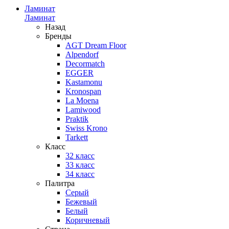
Ламинат
Ламинат
Назад
Бренды
AGT Dream Floor
Alpendorf
Decormatch
EGGER
Kastamonu
Kronospan
La Moena
Lamiwood
Praktik
Swiss Krono
Tarkett
Класс
32 класс
33 класс
34 класс
Палитра
Серый
Бежевый
Белый
Коричневый