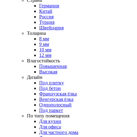
Страна
Германия
Китай
Россия
Турция
Швейцария
Толщина
8 мм
9 мм
10 мм
12 мм
Влагостойкость
Повышенная
Высокая
Дизайн
Под плитку
Под бетон
Французская ёлка
Венгерская ёлка
Однополосный
Под паркет
По типу помещения
Для кухни
Для офиса
Для частного дома