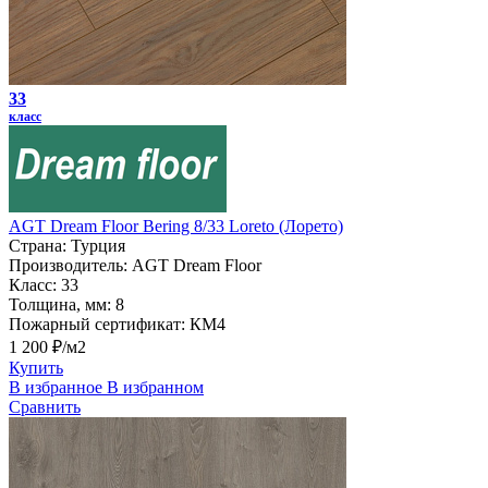
33
класс
AGT Dream Floor Bering 8/33 Loreto (Лорето)
Страна:
Турция
Производитель:
AGT Dream Floor
Класс:
33
Толщина, мм:
8
Пожарный сертификат:
КМ4
1 200 ₽/м2
Купить
В избранное
В избранном
Сравнить