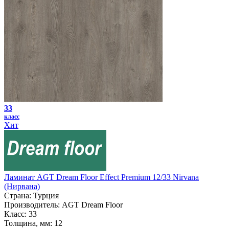
33
класс
Хит
Ламинат AGT Dream Floor Effect Premium 12/33 Nirvana
(Нирвана)
Страна:
Турция
Производитель:
AGT Dream Floor
Класс:
33
Толщина, мм:
12