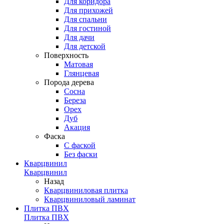
Для коридора
Для прихожей
Для спальни
Для гостиной
Для дачи
Для детской
Поверхность
Матовая
Глянцевая
Порода дерева
Сосна
Береза
Орех
Дуб
Акация
Фаска
С фаской
Без фаски
Кварцвинил
Кварцвинил
Назад
Кварцвиниловая плитка
Кварцвиниловый ламинат
Плитка ПВХ
Плитка ПВХ