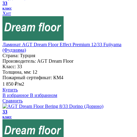
33
класс
Хит
Ламинат AGT Dream Floor Effect Premium 12/33 Fujiyama
(Фудзияма)
Страна:
Турция
Производитель:
AGT Dream Floor
Класс:
33
Толщина, мм:
12
Пожарный сертификат:
КМ4
1 850 ₽/м2
Купить
В избранное
В избранном
Сравнить
33
класс