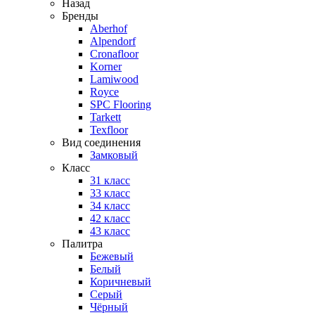
Назад
Бренды
Aberhof
Alpendorf
Cronafloor
Korner
Lamiwood
Royce
SPC Flooring
Tarkett
Texfloor
Вид соединения
Замковый
Класс
31 класс
33 класс
34 класс
42 класс
43 класс
Палитра
Бежевый
Белый
Коричневый
Серый
Чёрный