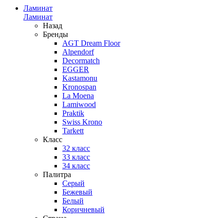
Ламинат
Ламинат
Назад
Бренды
AGT Dream Floor
Alpendorf
Decormatch
EGGER
Kastamonu
Kronospan
La Moena
Lamiwood
Praktik
Swiss Krono
Tarkett
Класс
32 класс
33 класс
34 класс
Палитра
Серый
Бежевый
Белый
Коричневый