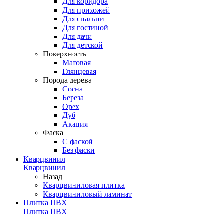
Для коридора
Для прихожей
Для спальни
Для гостиной
Для дачи
Для детской
Поверхность
Матовая
Глянцевая
Порода дерева
Сосна
Береза
Орех
Дуб
Акация
Фаска
С фаской
Без фаски
Кварцвинил
Кварцвинил
Назад
Кварцвиниловая плитка
Кварцвиниловый ламинат
Плитка ПВХ
Плитка ПВХ