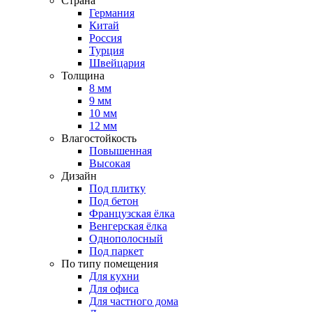
Страна
Германия
Китай
Россия
Турция
Швейцария
Толщина
8 мм
9 мм
10 мм
12 мм
Влагостойкость
Повышенная
Высокая
Дизайн
Под плитку
Под бетон
Французская ёлка
Венгерская ёлка
Однополосный
Под паркет
По типу помещения
Для кухни
Для офиса
Для частного дома