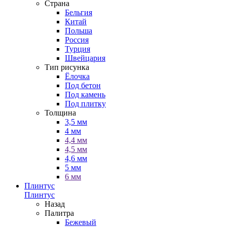
Страна
Бельгия
Китай
Польша
Россия
Турция
Швейцария
Тип рисунка
Ёлочка
Под бетон
Под камень
Под плитку
Толщина
3,5 мм
4 мм
4,4 мм
4,5 мм
4,6 мм
5 мм
6 мм
Плинтус
Плинтус
Назад
Палитра
Бежевый