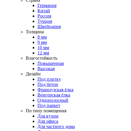
Страна
Германия
Китай
Россия
Турция
Швейцария
Толщина
8 мм
9 мм
10 мм
12 мм
Влагостойкость
Повышенная
Высокая
Дизайн
Под плитку
Под бетон
Французская ёлка
Венгерская ёлка
Однополосный
Под паркет
По типу помещения
Для кухни
Для офиса
Для частного дома