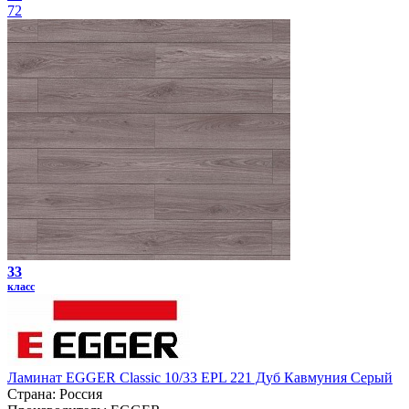
72
33
класс
Ламинат EGGER Classic 10/33 EPL 221 Дуб Кавмуния Серый
Страна:
Россия