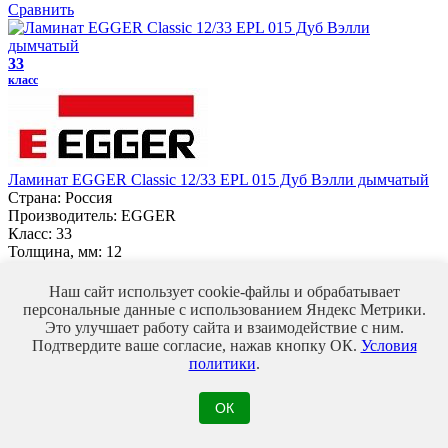
Сравнить
33
класс
Ламинат EGGER Classic 12/33 EPL 015 Дуб Вэлли дымчатый
Страна:
Россия
Производитель:
EGGER
Класс:
33
Толщина, мм:
12
1 150 ₽/м2
Купить
Наш сайт использует cookie-файлы и обрабатывает
В избранное
В избранном
персональные данные с использованием Яндекс Метрики.
Сравнить
Это улучшает работу сайта и взаимодействие с ним.
Подтвердите ваше согласие, нажав кнопку ОК.
Условия
политики
.
33
класс
ОК