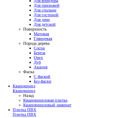
Для коридора
Для прихожей
Для спальни
Для гостиной
Для дачи
Для детской
Поверхность
Матовая
Глянцевая
Порода дерева
Сосна
Береза
Орех
Дуб
Акация
Фаска
С фаской
Без фаски
Кварцвинил
Кварцвинил
Назад
Кварцвиниловая плитка
Кварцвиниловый ламинат
Плитка ПВХ
Плитка ПВХ