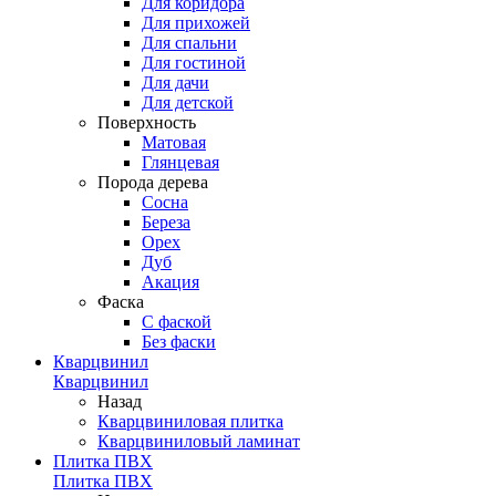
Для коридора
Для прихожей
Для спальни
Для гостиной
Для дачи
Для детской
Поверхность
Матовая
Глянцевая
Порода дерева
Сосна
Береза
Орех
Дуб
Акация
Фаска
С фаской
Без фаски
Кварцвинил
Кварцвинил
Назад
Кварцвиниловая плитка
Кварцвиниловый ламинат
Плитка ПВХ
Плитка ПВХ