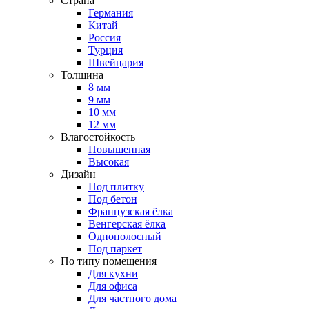
Страна
Германия
Китай
Россия
Турция
Швейцария
Толщина
8 мм
9 мм
10 мм
12 мм
Влагостойкость
Повышенная
Высокая
Дизайн
Под плитку
Под бетон
Французская ёлка
Венгерская ёлка
Однополосный
Под паркет
По типу помещения
Для кухни
Для офиса
Для частного дома