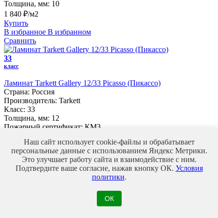
Толщина, мм:
10
1 840 ₽/м2
Купить
В избранное
В избранном
Сравнить
33
класс
Ламинат Tarkett Gallery 12/33 Picasso (Пикассо)
Страна:
Россия
Производитель:
Tarkett
Класс:
33
Толщина, мм:
12
Пожарный сертификат:
КМ3
1 840 ₽/м2
Наш сайт использует cookie-файлы и обрабатывает
Купить
персональные данные с использованием Яндекс Метрики.
В избранное
В избранном
Это улучшает работу сайта и взаимодействие с ним.
Сравнить
Подтвердите ваше согласие, нажав кнопку ОК.
Условия
политики
.
32
класс
ОК
Ламинат EGGER Classic 8/32 (фаска) EPL 205 Дуб Шерман