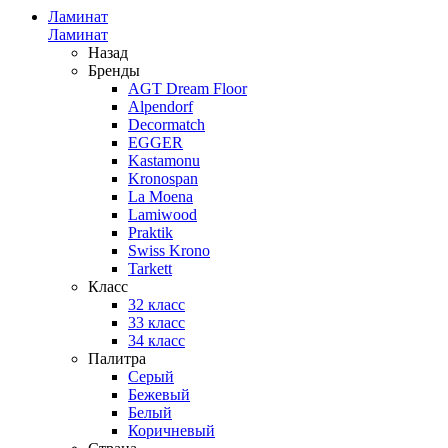
Ламинат
Ламинат
Назад
Бренды
AGT Dream Floor
Alpendorf
Decormatch
EGGER
Kastamonu
Kronospan
La Moena
Lamiwood
Praktik
Swiss Krono
Tarkett
Класс
32 класс
33 класс
34 класс
Палитра
Серый
Бежевый
Белый
Коричневый